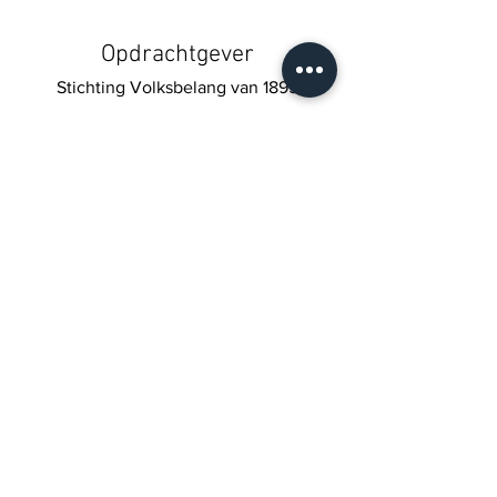
Opdrachtgever
Stichting Volksbelang van 1895
Jubileumboek ter gelegenheid van het
125 jarig bestaan van Stichting
Volksbelang. Het boek belicht onder
andere een tiental sociale projecten die
de afgelopen 25 jaar met financiële
steun van Stichting Volksbelang
gerealiseerd zijn.
Stichting Tijdlijn
stelde het boek samen, Seña
Ontwerpers verzorgden het ontwerp en
de vormgeving met fotografie van
Henk
Braam
.
meer
boeken