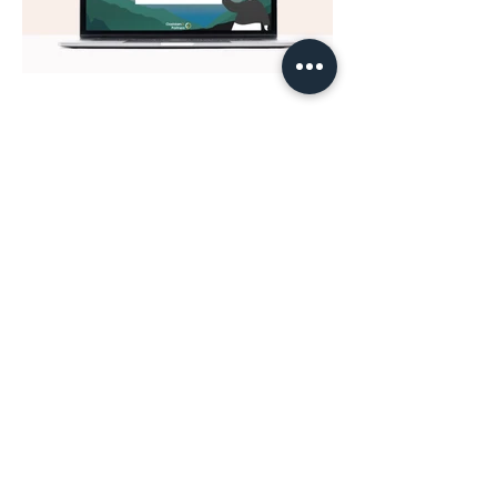
Opdrachtgever
Oostdam & Partners
meer
infographics